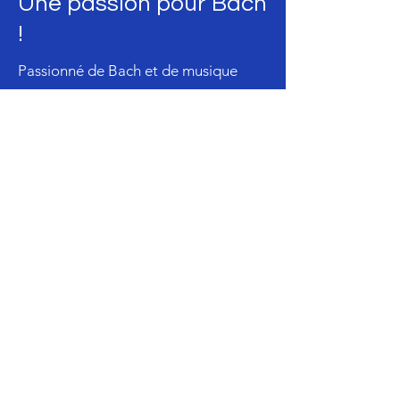
Une passion pour Bach
!
Passionné de Bach et de musique
baroque, le Bach Collegium Paris
s'intéresse particulièrement à
l'ensemble des productions sur Bach !
Voici quelques émissions qui nous ont
plu :
l'incontournable
Bach du Dimanche
,
présentée par Corinne Schneider,
deux heures d'émission tous les
dimanches, consacrées au Cantor de
Leipzig.
l'émission
Bach en sa 40ème
année
(2024),
partie 1
et
partie 2
, qui
retrace, 300 ans plus tard, la vie et les